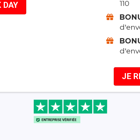
110
K DAY
BONU
d'env
BONU
d'env
JE R