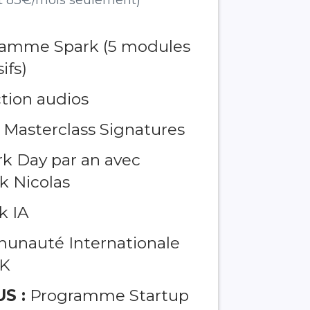
amme Spark (5 modules
ifs)
ction audios
 Masterclass Signatures
ark Day par an avec
k Nicolas
k IA
unauté Internationale
K
S :
Programme Startup