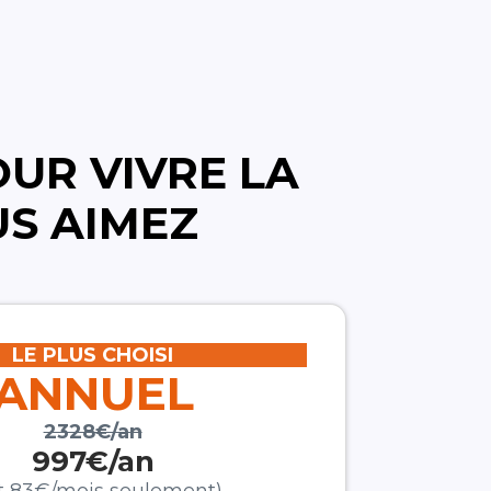
UR VIVRE LA
US AIMEZ
LE PLUS CHOISI
ANNUEL
2328€/an
997€/an
it 83€/mois seulement)