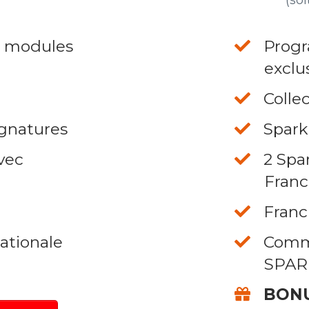
5 modules
Progr
exclus
Colle
ignatures
Spark
avec
​2 Sp
Franc
​Franc
ationale
​Comm
SPAR
BONU