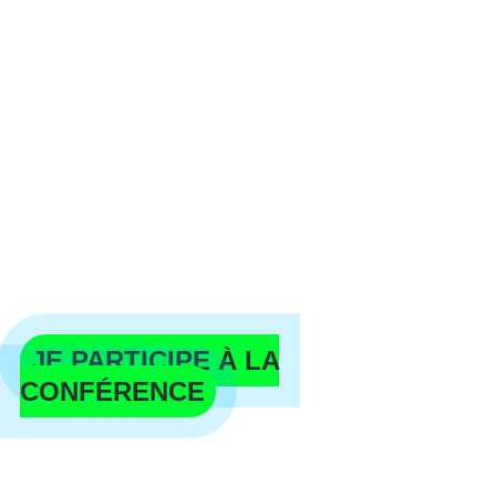
DÉCOUVREZ La méthode de
pilotage en 3 LEVIERS
pour structurer votre ENTREpRISE,
augmenter vos marges
et retrouver de la clarté
Impact visible en 90 jours ▫️ Sans travailler
plus ▫️ Même si tout repose sur vous
Impact visible en 90 jours - Sans travailler
plus - Même si tout repose sur vous
JE PARTICIPE À LA
CONFÉRENCE