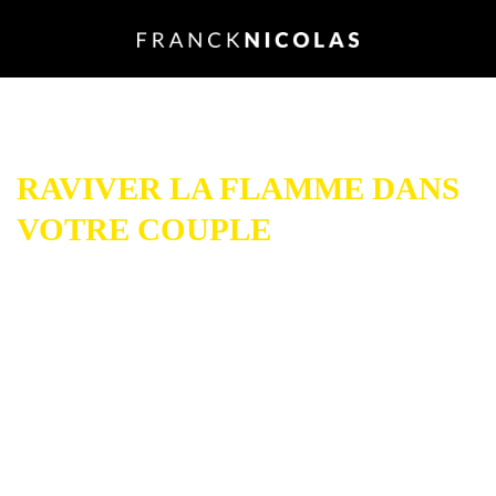
NOUVEAU
:
COMMENT
RAVIVER LA FLAMME DANS
VOTRE COUPLE
EN
QUELQUES JOURS !
Découvrez 10 secrets
pour
retrouver une vie de
couple épanouie
…
Mettre du piment dans votre
relation
…