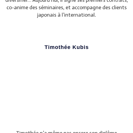
diversifier… Aujourd’hui, il signe ses premiers contrats,
co-anime des séminaires, et accompagne des clients
japonais à l’international.
Timothée Kubis
Timothée n’a même pas encore son diplôme